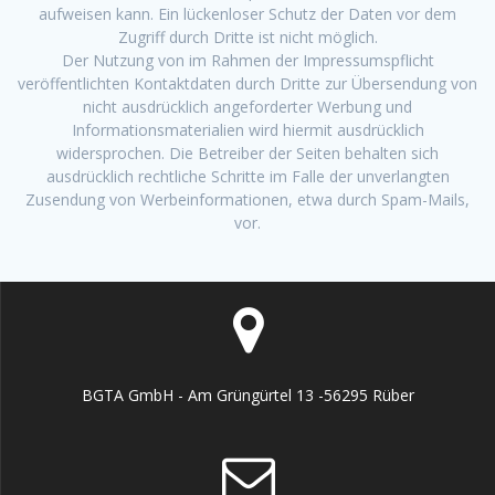
aufweisen kann. Ein lückenloser Schutz der Daten vor dem
Zugriff durch Dritte ist nicht möglich.
Der Nutzung von im Rahmen der Impressumspflicht
veröffentlichten Kontaktdaten durch Dritte zur Übersendung von
nicht ausdrücklich angeforderter Werbung und
Informationsmaterialien wird hiermit ausdrücklich
widersprochen. Die Betreiber der Seiten behalten sich
ausdrücklich rechtliche Schritte im Falle der unverlangten
Zusendung von Werbeinformationen, etwa durch Spam-Mails,
vor.
BGTA GmbH - Am Grüngürtel 13 -56295 Rüber